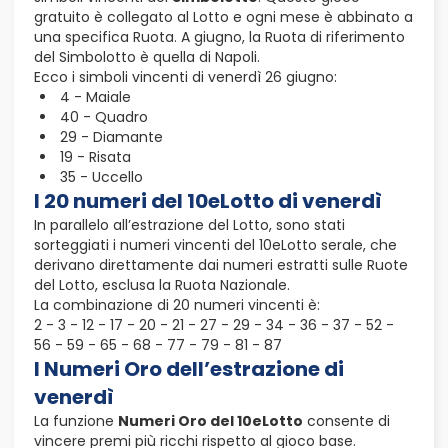
gratuito è collegato al Lotto e ogni mese è abbinato a
una specifica Ruota. A giugno, la Ruota di riferimento
del Simbolotto è quella di Napoli.
Ecco i simboli vincenti di venerdì 26 giugno:
4 - Maiale
40 - Quadro
29 - Diamante
19 - Risata
35 - Uccello
I 20 numeri del 10eLotto di venerdì
In parallelo all’estrazione del Lotto, sono stati
sorteggiati i numeri vincenti del 10eLotto serale, che
derivano direttamente dai numeri estratti sulle Ruote
del Lotto, esclusa la Ruota Nazionale.
La combinazione di 20 numeri vincenti è:
2 - 3 - 12 - 17 - 20 - 21 - 27 - 29 - 34 - 36 - 37 - 52 -
56 - 59 - 65 - 68 - 77 - 79 - 81 - 87
I Numeri Oro dell’estrazione di
venerdì
La funzione
Numeri Oro del 10eLotto
consente di
vincere premi più ricchi rispetto al gioco base.