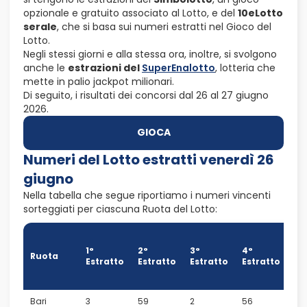
opzionale e gratuito associato al Lotto, e del
10eLotto
serale
, che si basa sui numeri estratti nel Gioco del
Lotto.
Negli stessi giorni e alla stessa ora, inoltre, si svolgono
anche le
estrazioni del
SuperEnalotto
, lotteria che
mette in palio jackpot milionari.
Di seguito, i risultati dei concorsi dal 26 al 27 giugno
2026.
GIOCA
Numeri del Lotto estratti venerdì 26
giugno
Nella tabella che segue riportiamo i numeri vincenti
sorteggiati per ciascuna Ruota del Lotto:
5°
Es
1°
2°
3°
4°
Ruota
(N
Estratto
Estratto
Estratto
Estratto
Or
Lo
Bari
3
59
2
56
5