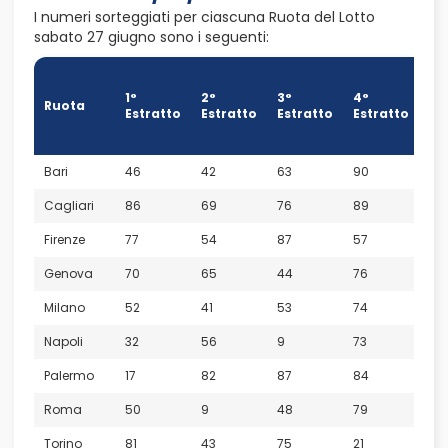
I numeri sorteggiati per ciascuna Ruota del Lotto
sabato 27 giugno sono i seguenti:
5°
Es
1°
2°
3°
4°
Ruota
(N
Estratto
Estratto
Estratto
Estratto
Or
Lo
Bari
46
42
63
90
8
Cagliari
86
69
76
89
55
Firenze
77
54
87
57
88
Genova
70
65
44
76
58
Milano
52
41
53
74
16
Napoli
32
56
9
73
63
Palermo
17
82
87
84
67
Roma
50
9
48
79
12
Torino
81
43
75
21
38