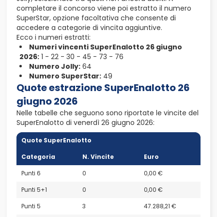
completare il concorso viene poi estratto il numero
SuperStar, opzione facoltativa che consente di
accedere a categorie di vincita aggiuntive.
Ecco i numeri estratti:
Numeri vincenti SuperEnalotto 26 giugno
2026:
1 - 22 - 30 - 45 - 73 - 76
Numero Jolly:
64
Numero SuperStar:
49
Quote estrazione SuperEnalotto 26
giugno 2026
Nelle tabelle che seguono sono riportate le vincite del
SuperEnalotto di venerdì 26 giugno 2026:
Quote SuperEnalotto
Categoria
N. Vincite
Euro
Punti 6
0
0,00 €
Punti 5+1
0
0,00 €
Punti 5
3
47.288,21 €