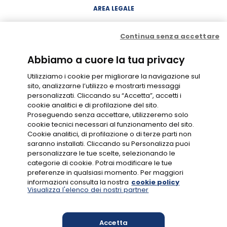
AREA LEGALE
Concessione
Continua senza accettare
Contratto di Conto Gioco
Contratto e condizioni di gioco
Probabilità di vincita
Privacy
Abbiamo a cuore la tua privacy
Cookie Policy
Disclaimer
Codice di Condotta
Utilizziamo i cookie per migliorare la navigazione sul
Gestione Cookie
sito, analizzarne l’utilizzo e mostrarti messaggi
personalizzati. Cliccando su “Accetta”, accetti i
cookie analitici e di profilazione del sito.
GIOCO RESPONSABILE
Proseguendo senza accettare, utilizzeremo solo
cookie tecnici necessari al funzionamento del sito.
Cookie analitici, di profilazione o di terze parti non
saranno installati. Cliccando su Personalizza puoi
personalizzare le tue scelte, selezionando le
categorie di cookie. Potrai modificare le tue
preferenze in qualsiasi momento. Per maggiori
CONC. N.16049
informazioni consulta la nostra
cookie policy
Visualizza l'elenco dei nostri partner
Accetta