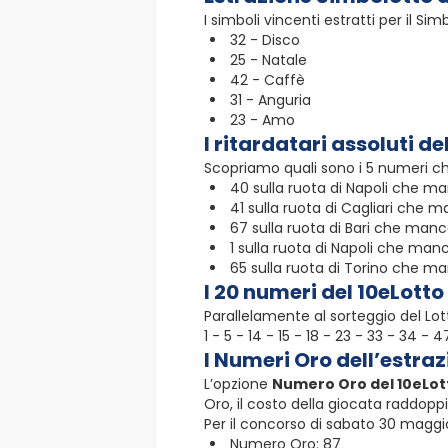
I simboli vincenti estratti per il S
32 - Disco
25 - Natale
42 - Caffè
31 - Anguria
23 - Amo
I ritardatari assoluti de
Scopriamo quali sono i 5 numeri ch
40 sulla ruota di Napoli che man
41 sulla ruota di Cagliari che m
67 sulla ruota di Bari che manca
1 sulla ruota di Napoli che manc
65 sulla ruota di Torino che ma
I 20 numeri del 10eLott
Parallelamente al sorteggio del Lot
1 - 5 - 14 - 15 - 18 - 23 - 33 - 34 -
I Numeri Oro dell’estra
L’opzione
Numero Oro del 10eLot
Oro, il costo della giocata raddoppi
Per il concorso di sabato 30 maggio
Numero Oro: 87