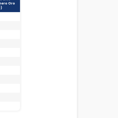
ero Oro
o)