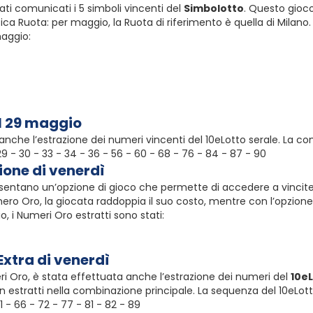
ati comunicati i 5 simboli vincenti del
Simbolotto
. Questo gioco
a Ruota: per maggio, la Ruota di riferimento è quella di Milano.
maggio:
el 29 maggio
a anche l’estrazione dei numeri vincenti del 10eLotto serale. La c
 29 - 30 - 33 - 34 - 36 - 56 - 60 - 68 - 76 - 84 - 87 - 90
ione di venerdì
entano un’opzione di gioco che permette di accedere a vincite p
mero Oro, la giocata raddoppia il suo costo, mentre con l’opzione 
, i Numeri Oro estratti sono stati:
Extra di venerdì
eri Oro, è stata effettuata anche l’estrazione dei numeri del
10eL
 estratti nella combinazione principale. La sequenza del 10eLott
61 - 66 - 72 - 77 - 81 - 82 - 89