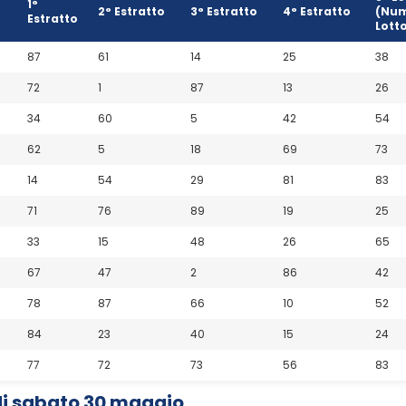
1°
2° Estratto
3° Estratto
4° Estratto
(Num
Estratto
Lott
87
61
14
25
38
72
1
87
13
26
34
60
5
42
54
62
5
18
69
73
14
54
29
81
83
71
76
89
19
25
33
15
48
26
65
67
47
2
86
42
78
87
66
10
52
84
23
40
15
24
77
72
73
56
83
di sabato 30 maggio