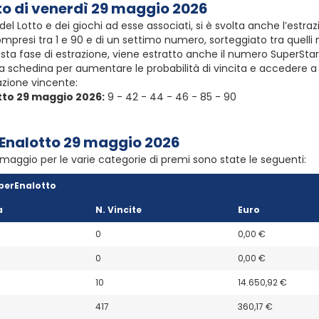
to di venerdì 29 maggio 2026
 del Lotto e dei giochi ad esse associati, si è svolta anche l’estr
ompresi tra 1 e 90 e di un settimo numero, sorteggiato tra quell
ta fase di estrazione, viene estratto anche il numero SuperStar
a schedina per aumentare le probabilità di vincita e accedere a u
zione vincente:
tto 29 maggio 2026:
9 - 42 - 44 - 46 - 85 - 90
Enalotto 29 maggio 2026
 maggio per le varie categorie di premi sono state le seguenti:
perEnalotto
a
N. Vincite
Euro
0
0,00 €
0
0,00 €
10
14.650,92 €
417
360,17 €