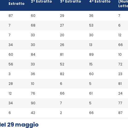
2° Estratto
3° Estratto
4° Estratto
(Num
Estratto
Lott
87
60
29
36
7
7
68
27
53
6
7
33
20
30
12
34
30
26
13
66
60
84
81
89
10
56
33
52
15
72
3
36
82
60
23
28
10
6
5
81
12
76
66
61
24
34
90
7
5
77
6
42
2
66
87
del 29 maggio