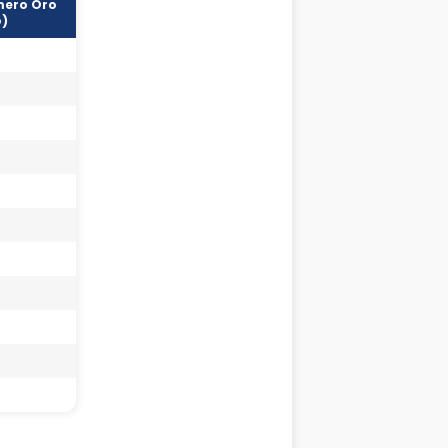
ero Oro
o)