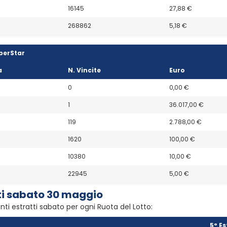
16145
27,88 €
268862
5,18 €
perStar
a
N. Vincite
Euro
0
0,00 €
1
36.017,00 €
119
2.788,00 €
1620
100,00 €
10380
10,00 €
22945
5,00 €
tti sabato 30 maggio
nti estratti sabato per ogni Ruota del Lotto:
5° Es