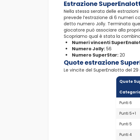
Estrazione SuperEnalot
Nella stessa serata delle estrazioni
prevede l’estrazione di 6 numeri c
detto numero Jolly. Terminata ques
giocatore può associare alla propri
Scopriamo qual è stata la combina
Numeri vincenti SuperEnalo
Numero Jolly:
56
Numero SuperStar:
20
Quote estrazione Super
Le vincite del SuperEnalotto del 29
Quote Su
Categori
Punti 6
Punti 5+1
Punti 5
Punti 4