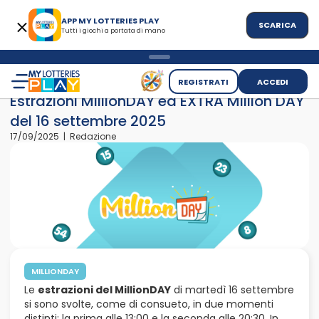
APP MY LOTTERIES PLAY
SCARICA
Tutti i giochi a portata di mano
>
>
Home
News
Estrazioni MillionDAY ed EXTRA Million DAY del
REGISTRATI
ACCEDI
Estrazioni MillionDAY ed EXTRA Million DAY
del 16 settembre 2025
17/09/2025 | Redazione
MILLIONDAY
Le
estrazioni del MillionDAY
di martedì 16 settembre
si sono svolte, come di consueto, in due momenti
distinti: la prima alle 13:00 e la seconda alle 20:30. In