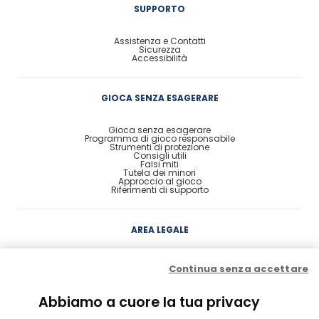
SUPPORTO
Assistenza e Contatti
Sicurezza
Accessibilità
GIOCA SENZA ESAGERARE
Gioca senza esagerare
Programma di gioco responsabile
Strumenti di protezione
Consigli utili
Falsi miti
Tutela dei minori
Approccio al gioco
Riferimenti di supporto
AREA LEGALE
Concessione
Continua senza accettare
Contratto di Conto Gioco
Contratto e condizioni di gioco
Probabilità di vincita
Privacy
Abbiamo a cuore la tua privacy
Cookie Policy
Disclaimer