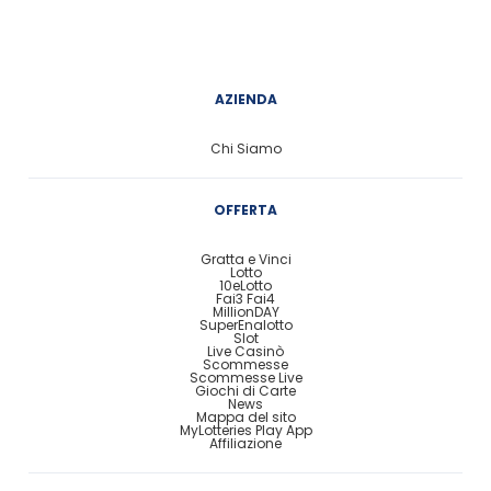
AZIENDA
Chi Siamo
OFFERTA
Gratta e Vinci
Lotto
10eLotto
Fai3 Fai4
MillionDAY
SuperEnalotto
Slot
Live Casinò
Scommesse
Scommesse Live
Giochi di Carte
News
Mappa del sito
MyLotteries Play App
Affiliazione