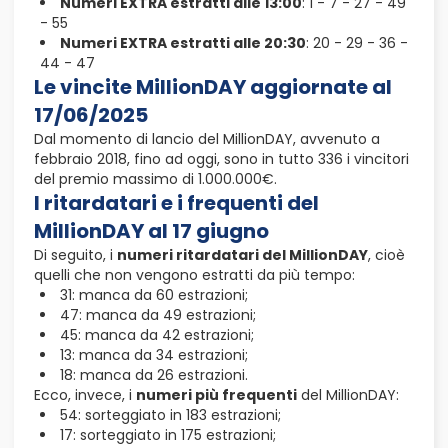
Numeri EXTRA estratti alle 13:00
: 1 - 7 - 27 - 49
- 55
Numeri EXTRA estratti alle 20:30
: 20 - 29 - 36 -
44 - 47
Le vincite MillionDAY aggiornate al
17/06/2025
Dal momento di lancio del MillionDAY, avvenuto a
febbraio 2018, fino ad oggi, sono in tutto 336 i vincitori
del premio massimo di 1.000.000€.
I ritardatari e i frequenti del
MillionDAY al 17 giugno
Di seguito, i
numeri ritardatari del MillionDAY
, cioè
quelli che non vengono estratti da più tempo:
31: manca da 60 estrazioni;
47: manca da 49 estrazioni;
45: manca da 42 estrazioni;
13: manca da 34 estrazioni;
18: manca da 26 estrazioni.
Ecco, invece, i
numeri più frequenti
del MillionDAY:
54: sorteggiato in 183 estrazioni;
17: sorteggiato in 175 estrazioni;