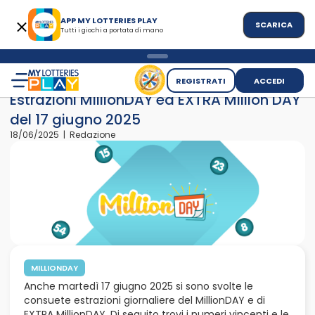
APP MY LOTTERIES PLAY
SCARICA
Tutti i giochi a portata di mano
>
>
Home
News
Estrazioni MillionDAY ed EXTRA Million DAY del
REGISTRATI
ACCEDI
Estrazioni MillionDAY ed EXTRA Million DAY
del 17 giugno 2025
18/06/2025 | Redazione
MILLIONDAY
Anche martedì 17 giugno 2025 si sono svolte le
consuete estrazioni giornaliere del MillionDAY e di
EXTRA MillionDAY. Di seguito trovi i numeri vincenti e le