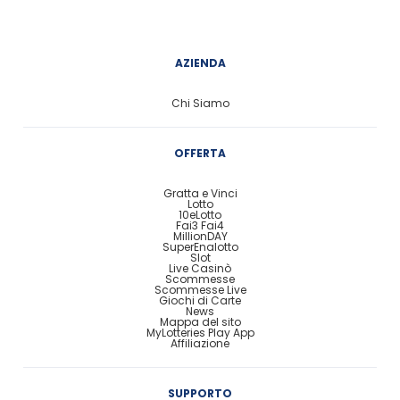
AZIENDA
Chi Siamo
OFFERTA
Gratta e Vinci
Lotto
10eLotto
Fai3 Fai4
MillionDAY
SuperEnalotto
Slot
Live Casinò
Scommesse
Scommesse Live
Giochi di Carte
News
Mappa del sito
MyLotteries Play App
Affiliazione
SUPPORTO