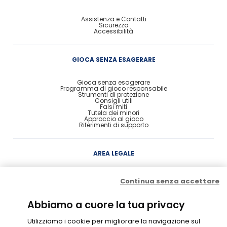
Assistenza e Contatti
Sicurezza
Accessibilità
GIOCA SENZA ESAGERARE
Gioca senza esagerare
Programma di gioco responsabile
Strumenti di protezione
Consigli utili
Falsi miti
Tutela dei minori
Approccio al gioco
Riferimenti di supporto
AREA LEGALE
Concessione
Continua senza accettare
Contratto di Conto Gioco
Contratto e condizioni di gioco
Probabilità di vincita
Privacy
Abbiamo a cuore la tua privacy
Cookie Policy
Disclaimer
Codice di Condotta
Utilizziamo i cookie per migliorare la navigazione sul
Gestione Cookie