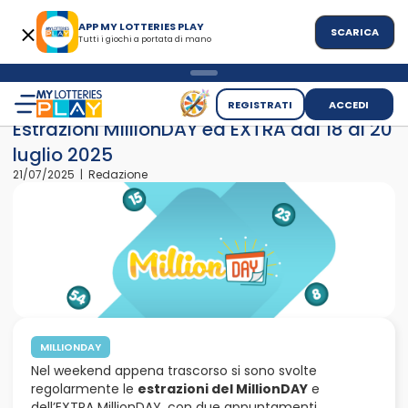
APP MY LOTTERIES PLAY
SCARICA
Tutti i giochi a portata di mano
>
>
Home
News
Estrazioni MillionDAY ed EXTRA dal 18 al 20 lugl
REGISTRATI
ACCEDI
Estrazioni MillionDAY ed EXTRA dal 18 al 20
luglio 2025
21/07/2025 | Redazione
MILLIONDAY
Nel weekend appena trascorso si sono svolte
regolarmente le
estrazioni del MillionDAY
e
dell’EXTRA MillionDAY, con due appuntamenti