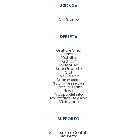
AZIENDA
Chi Siamo
OFFERTA
Gratta e Vinci
Lotto
10eLotto
Fai3 Fai4
MillionDAY
SuperEnalotto
Slot
Live Casinò
Scommesse
Scommesse Live
Giochi di Carte
News
Mappa del sito
MyLotteries Play App
Affiliazione
SUPPORTO
Assistenza e Contatti
Sicurezza