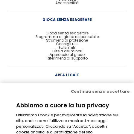
Accessibilità
GIOCA SENZA ESAGERARE
Gioca senza esagerare
Programma di gioco responsabile
Strumenti di protezione
Consigli utili
Falsi miti
Tutela dei minori
Approccio al gioco
Riferimenti di supporto
AREA LEGALE
Concessione
Continua senza accettare
Contratto di Conto Gioco
Contratto e condizioni di gioco
Probabilità di vincita
Privacy
Abbiamo a cuore la tua privacy
Cookie Policy
Disclaimer
Codice di Condotta
Utilizziamo i cookie per migliorare la navigazione sul
Gestione Cookie
sito, analizzarne l’utilizzo e mostrarti messaggi
personalizzati. Cliccando su “Accetta”, accetti i
cookie analitici e di profilazione del sito.