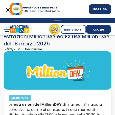
APP MY LOTTERIES PLAY
SCARICA
Tutti i giochi a portata di mano
>
>
Home
News
Estrazioni MillionDAY ed EXTRA Million DAY del
REGISTRATI
ACCEDI
Estrazioni MillionDAY ed EXTRA Million DAY
del 18 marzo 2025
19/03/2025 | Redazione
MILLIONDAY
Le
estrazioni del MillionDAY
di martedì 18 marzo si
sono svolte, come di consueto, in due momenti
distinti: la prima alle 13:00 e la seconda alle 20:30. In