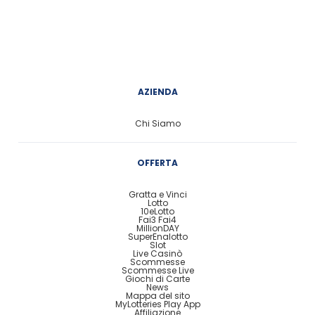
AZIENDA
Chi Siamo
OFFERTA
Gratta e Vinci
Lotto
10eLotto
Fai3 Fai4
MillionDAY
SuperEnalotto
Slot
Live Casinò
Scommesse
Scommesse Live
Giochi di Carte
News
Mappa del sito
MyLotteries Play App
Affiliazione