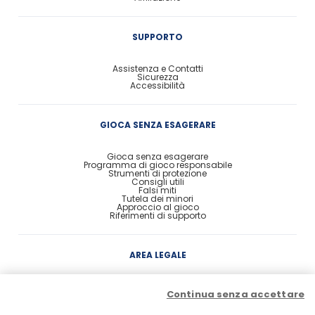
SUPPORTO
Assistenza e Contatti
Sicurezza
Accessibilità
GIOCA SENZA ESAGERARE
Gioca senza esagerare
Programma di gioco responsabile
Strumenti di protezione
Consigli utili
Falsi miti
Tutela dei minori
Approccio al gioco
Riferimenti di supporto
AREA LEGALE
Concessione
Continua senza accettare
Contratto di Conto Gioco
Contratto e condizioni di gioco
Probabilità di vincita