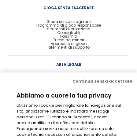
GIOCA SENZA ESAGERARE
Gioca senza esagerare
Programma di gioco responsabile
Strumenti di protezione
Consigli utili
Falsi miti
Tutela dei minori
Approccio al gioco
Riferimenti di supporto
AREA LEGALE
Concessione
Continua senza accettare
Contratto di Conto Gioco
Contratto e condizioni di gioco
Probabilità di vincita
Privacy
Abbiamo a cuore la tua privacy
Cookie Policy
Disclaimer
Codice di Condotta
Utilizziamo i cookie per migliorare la navigazione sul
Gestione Cookie
sito, analizzarne l’utilizzo e mostrarti messaggi
personalizzati. Cliccando su “Accetta”, accetti i
cookie analitici e di profilazione del sito.
GIOCO RESPONSABILE
Proseguendo senza accettare, utilizzeremo solo
cookie tecnici necessari al funzionamento del sito.