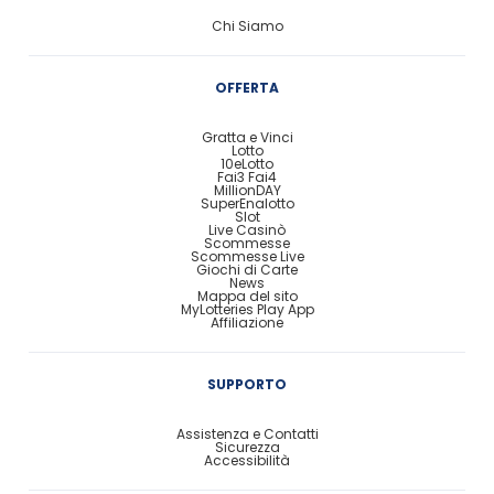
Chi Siamo
OFFERTA
Gratta e Vinci
Lotto
10eLotto
Fai3 Fai4
MillionDAY
SuperEnalotto
Slot
Live Casinò
Scommesse
Scommesse Live
Giochi di Carte
News
Mappa del sito
MyLotteries Play App
Affiliazione
SUPPORTO
Assistenza e Contatti
Sicurezza
Accessibilità