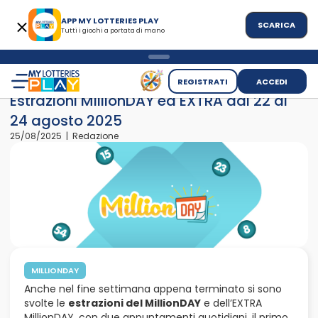
APP MY LOTTERIES PLAY
SCARICA
Tutti i giochi a portata di mano
>
>
Home
News
Estrazioni MillionDAY ed EXTRA dal 22 al 24 ag
REGISTRATI
ACCEDI
Estrazioni MillionDAY ed EXTRA dal 22 al
24 agosto 2025
25/08/2025 | Redazione
MILLIONDAY
Anche nel fine settimana appena terminato si sono
svolte le
estrazioni del MillionDAY
e dell’EXTRA
MillionDAY, con due appuntamenti quotidiani, il primo