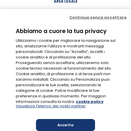
AREA LEGALE
Concessione
Continua senza accettare
Contratto di Conto Gioco
Contratto e condizioni di gioco
Probabilità di vincita
Privacy
Abbiamo a cuore la tua privacy
Cookie Policy
Disclaimer
Codice di Condotta
Utilizziamo i cookie per migliorare la navigazione sul
Gestione Cookie
sito, analizzarne l’utilizzo e mostrarti messaggi
personalizzati. Cliccando su “Accetta”, accetti i
cookie analitici e di profilazione del sito.
GIOCO RESPONSABILE
Proseguendo senza accettare, utilizzeremo solo
cookie tecnici necessari al funzionamento del sito.
Cookie analitici, di profilazione o di terze parti non
saranno installati. Cliccando su Personalizza puoi
personalizzare le tue scelte, selezionando le
categorie di cookie. Potrai modificare le tue
preferenze in qualsiasi momento. Per maggiori
CONC. N.16049
informazioni consulta la nostra
cookie policy
Visualizza l'elenco dei nostri partner
Accetta
MYLOTTERIES S.R.L., VIALE DEL CAMPO BOARIO 56/D, 00154 ROMA