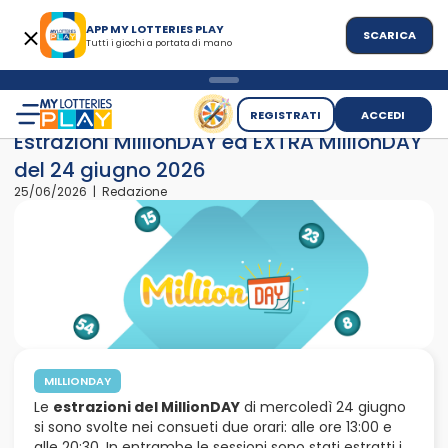
APP MY LOTTERIES PLAY
SCARICA
Tutti i giochi a portata di mano
>
>
Home
News
Estrazioni MillionDAY ed EXTRA MillionDAY del
REGISTRATI
ACCEDI
Estrazioni MillionDAY ed EXTRA MillionDAY
del 24 giugno 2026
25/06/2026 | Redazione
MILLIONDAY
Le
estrazioni del MillionDAY
di mercoledì 24 giugno
si sono svolte nei consueti due orari: alle ore 13:00 e
alle 20:30. In entrambe le sessioni sono stati estratti i