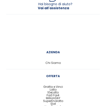
Hai bisogno di aiuto?
Vai all'assistenza
AZIENDA
Chi Siamo
OFFERTA
Gratta e Vinci
Lotto
10eLotto
Fai3 Fai4
MillionDAY
SuperEnalotto
Slot