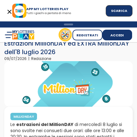
APP MY LOTTERIES PLAY
SCARICA
Tutti i giochi a portata di mano
>
>
Home
News
Estrazioni MillionDAY ed EXTRA MillionDAY dell'
REGISTRATI
ACCEDI
Estrazioni MillionDAY ed EXTRA MillionDAY
dell'8 luglio 2026
09/07/2026 | Redazione
MILLIONDAY
Le
estrazioni del MillionDAY
di mercoledì 8 luglio si
sono svolte nei consueti due orari: alle ore 13:00 e alle
20:30. In entrambe le sessioni sono stati estratti i