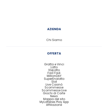
AZIENDA
Chi Siamo
OFFERTA
Gratta e Vinci
Lotto
10eLotto
Fai3 Fai4
MillionDAY
SuperEnalotto
Slot
Live Casinò
Scommesse
Scommesse Live
Giochi di Carte
News
Mappa del sito
MyLotteries Play App
Affiliazione