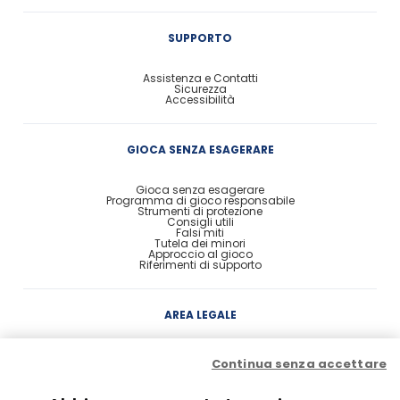
SUPPORTO
Assistenza e Contatti
Sicurezza
Accessibilità
GIOCA SENZA ESAGERARE
Gioca senza esagerare
Programma di gioco responsabile
Strumenti di protezione
Consigli utili
Falsi miti
Tutela dei minori
Approccio al gioco
Riferimenti di supporto
AREA LEGALE
Concessione
Continua senza accettare
Contratto di Conto Gioco
Contratto e condizioni di gioco
Probabilità di vincita
Privacy