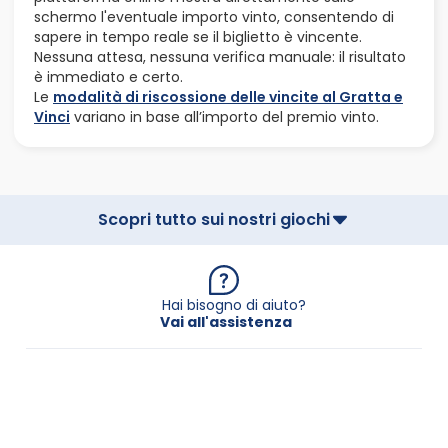
schermo l'eventuale importo vinto, consentendo di
sapere in tempo reale se il biglietto è vincente.
Nessuna attesa, nessuna verifica manuale: il risultato
è immediato e certo.
Le
modalità di riscossione delle vincite al Gratta e
Vinci
variano in base all’importo del premio vinto.
Scopri tutto sui nostri giochi
Hai bisogno di aiuto?
Vai all'assistenza