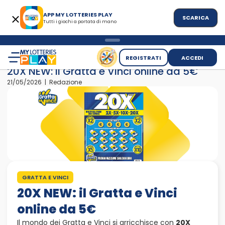
APP MY LOTTERIES PLAY
SCARICA
Tutti i giochi a portata di mano
>
>
Home
News
20X NEW: il Gratta e Vinci online da 5€
REGISTRATI
ACCEDI
20X NEW: il Gratta e Vinci online da 5€
21/05/2026 | Redazione
GRATTA E VINCI
20X NEW: il Gratta e Vinci
online da 5€
Il mondo dei Gratta e Vinci si arricchisce con
20X