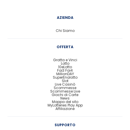
AZIENDA
Chi Siamo
OFFERTA
Gratta e Vinci
Lotto
10eLotto
Fai3 Fai4
MillionDAY
SuperEnalotto
Slot
Live Casinò
Scommesse
Scommesse Live
Giochi di Carte
News
Mappa del sito
MyLotteries Play App
Affiliazione
SUPPORTO