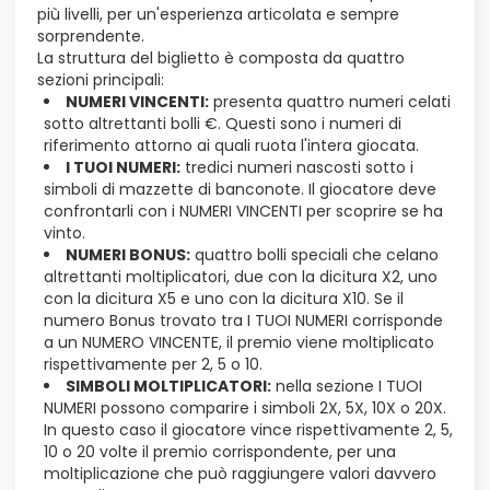
più livelli, per un'esperienza articolata e sempre
sorprendente.
La struttura del biglietto è composta da quattro
sezioni principali:
NUMERI VINCENTI:
presenta quattro numeri celati
sotto altrettanti bolli €. Questi sono i numeri di
riferimento attorno ai quali ruota l'intera giocata.
I TUOI NUMERI:
tredici numeri nascosti sotto i
simboli di mazzette di banconote. Il giocatore deve
confrontarli con i NUMERI VINCENTI per scoprire se ha
vinto.
NUMERI BONUS:
quattro bolli speciali che celano
altrettanti moltiplicatori, due con la dicitura X2, uno
con la dicitura X5 e uno con la dicitura X10. Se il
numero Bonus trovato tra I TUOI NUMERI corrisponde
a un NUMERO VINCENTE, il premio viene moltiplicato
rispettivamente per 2, 5 o 10.
SIMBOLI MOLTIPLICATORI:
nella sezione I TUOI
NUMERI possono comparire i simboli 2X, 5X, 10X o 20X.
In questo caso il giocatore vince rispettivamente 2, 5,
10 o 20 volte il premio corrispondente, per una
moltiplicazione che può raggiungere valori davvero