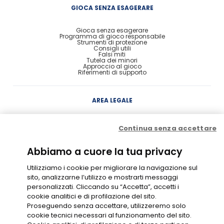
GIOCA SENZA ESAGERARE
Gioca senza esagerare
Programma di gioco responsabile
Strumenti di protezione
Consigli utili
Falsi miti
Tutela dei minori
Approccio al gioco
Riferimenti di supporto
AREA LEGALE
Concessione
Continua senza accettare
Contratto di Conto Gioco
Contratto e condizioni di gioco
Probabilità di vincita
Privacy
Abbiamo a cuore la tua privacy
Cookie Policy
Disclaimer
Codice di Condotta
Utilizziamo i cookie per migliorare la navigazione sul
Gestione Cookie
sito, analizzarne l’utilizzo e mostrarti messaggi
personalizzati. Cliccando su “Accetta”, accetti i
cookie analitici e di profilazione del sito.
GIOCO RESPONSABILE
Proseguendo senza accettare, utilizzeremo solo
cookie tecnici necessari al funzionamento del sito.