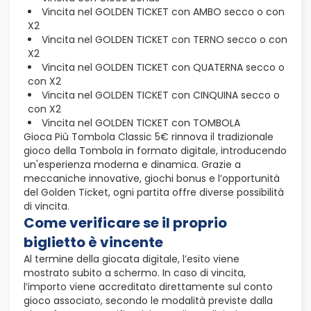
Vincita nel GOLDEN TICKET con AMBO secco o con
X2
Vincita nel GOLDEN TICKET con TERNO secco o con
X2
Vincita nel GOLDEN TICKET con QUATERNA secco o
con X2
Vincita nel GOLDEN TICKET con CINQUINA secco o
con X2
Vincita nel GOLDEN TICKET con TOMBOLA
Gioca Più Tombola Classic 5€ rinnova il tradizionale
gioco della Tombola in formato digitale, introducendo
un'esperienza moderna e dinamica. Grazie a
meccaniche innovative, giochi bonus e l’opportunità
del Golden Ticket, ogni partita offre diverse possibilità
di vincita.
Come verificare se il proprio
biglietto è vincente
Al termine della giocata digitale, l’esito viene
mostrato subito a schermo. In caso di vincita,
l’importo viene accreditato direttamente sul conto
gioco associato, secondo le modalità previste dalla