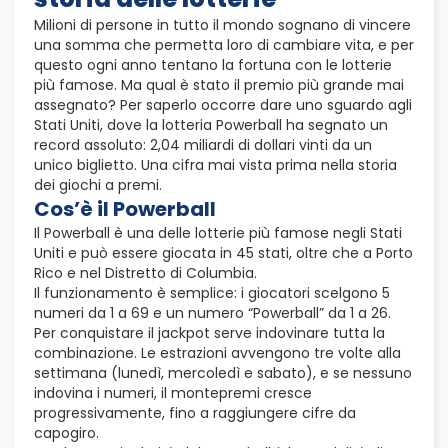
Milioni di persone in tutto il mondo sognano di vincere
una somma che permetta loro di cambiare vita, e per
questo ogni anno tentano la fortuna con le lotterie
più famose. Ma qual è stato il premio più grande mai
assegnato? Per saperlo occorre dare uno sguardo agli
Stati Uniti, dove la lotteria Powerball ha segnato un
record assoluto: 2,04 miliardi di dollari vinti da un
unico biglietto. Una cifra mai vista prima nella storia
dei giochi a premi.
Cos’è il Powerball
Il Powerball è una delle lotterie più famose negli Stati
Uniti e può essere giocata in 45 stati, oltre che a Porto
Rico e nel Distretto di Columbia.
Il funzionamento è semplice: i giocatori scelgono 5
numeri da 1 a 69 e un numero “Powerball” da 1 a 26.
Per conquistare il jackpot serve indovinare tutta la
combinazione. Le estrazioni avvengono tre volte alla
settimana (lunedì, mercoledì e sabato), e se nessuno
indovina i numeri, il montepremi cresce
progressivamente, fino a raggiungere cifre da
capogiro.