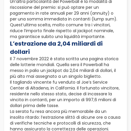
Un’altra particolarità del Powerball è la modalità di
riscossione del premio: si può optare per un
pagamento in rate annuali per 29 anni (annuity) o
per una somma immediata in contanti (lump sum).
Quest’ultima scelta, molto comune tra i vincitori,
riduce l’importo finale rispetto al jackpot nominale,
ma garantisce subito una liquidità importante.
L’estrazione da 2,04 miliardi di
dollari
Il 7 novembre 2022 è stata scritta una pagina storica
delle lotterie mondiali. Quella sera il Powerball ha
messo in palio un jackpot da 2,04 miliardi di dollari, il
più alto mai assegnato a un singolo biglietto.
Il tagliando vincente fu venduto al Joe’s Service
Center di Altadena, in California. Il fortunato vincitore,
residente nello stesso stato, decise di incassare la
vincita in contanti, per un importo di 997,6 milioni di
dollari prima delle tasse.
La serata fu resa ancora più memorabile da un
insolito ritardo: l’estrazione slittò di alcune ore a causa
di verifiche tecniche e protocolli di sicurezza, che
hanno assicurato la correttezza delle operazioni.