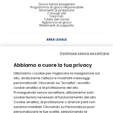
Gioca senza esagerare
Programma di gioco responsabile
Strumenti di protezione
Consigli utili
Falsi miti
Tutela dei minori
Approccio al gioco
Riferimenti di supporto
AREA LEGALE
Concessione
Continua senza accettare
Contratto di Conto Gioco
Contratto e condizioni di gioco
Probabilità di vincita
Privacy
Abbiamo a cuore la tua privacy
Cookie Policy
Disclaimer
Codice di Condotta
Utilizziamo i cookie per migliorare la navigazione sul
Gestione Cookie
sito, analizzarne l’utilizzo e mostrarti messaggi
personalizzati. Cliccando su “Accetta”, accetti i
cookie analitici e di profilazione del sito.
GIOCO RESPONSABILE
Proseguendo senza accettare, utilizzeremo solo
cookie tecnici necessari al funzionamento del sito.
Cookie analitici, di profilazione o di terze parti non
saranno installati. Cliccando su Personalizza puoi
personalizzare le tue scelte, selezionando le