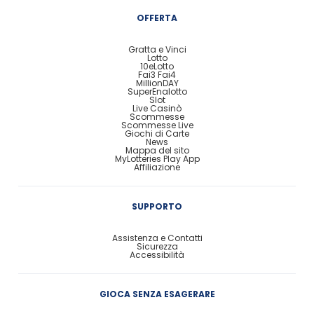
OFFERTA
Gratta e Vinci
Lotto
10eLotto
Fai3 Fai4
MillionDAY
SuperEnalotto
Slot
Live Casinò
Scommesse
Scommesse Live
Giochi di Carte
News
Mappa del sito
MyLotteries Play App
Affiliazione
SUPPORTO
Assistenza e Contatti
Sicurezza
Accessibilità
GIOCA SENZA ESAGERARE