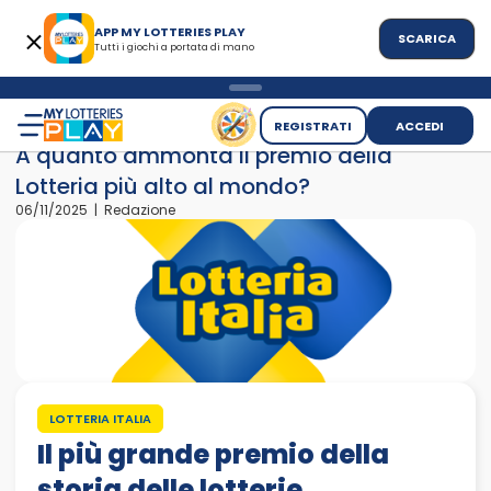
APP MY LOTTERIES PLAY
SCARICA
Tutti i giochi a portata di mano
>
>
Home
News
A quanto ammonta il premio della Lotteria pi
REGISTRATI
ACCEDI
A quanto ammonta il premio della
Lotteria più alto al mondo?
06/11/2025 | Redazione
LOTTERIA ITALIA
Il più grande premio della
storia delle lotterie