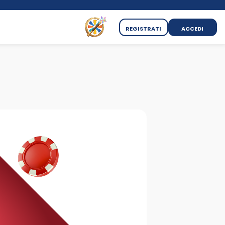
REGISTRATI
ACCEDI