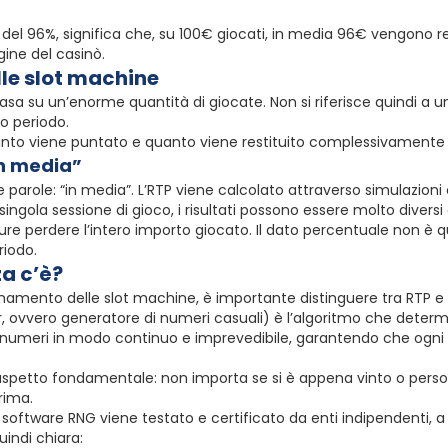
el 96%, significa che, su 100€ giocati, in media 96€ vengono rest
ine del casinò.
le slot machine
 basa su un’enorme quantità di giocate. Non si riferisce quindi a 
o periodo.
quanto viene puntato e quanto viene restituito complessivamente a
in media”
parole: “in media”. L’RTP viene calcolato attraverso simulazioni
ngola sessione di gioco, i risultati possono essere molto diversi d
pure perdere l’intero importo giocato. Il dato percentuale non è 
riodo.
za c’è?
namento delle slot machine, è importante distinguere tra RTP e
vero generatore di numeri casuali) è l’algoritmo che determina
a numeri in modo continuo e imprevedibile, garantendo che ogn
petto fondamentale: non importa se si è appena vinto o perso, i
rima.
l software RNG viene testato e certificato da enti indipendenti, a 
uindi chiara: