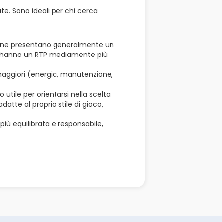
te. Sono ideali per chi cerca
online presentano generalmente un
ece, hanno un RTP mediamente più
maggiori (energia, manutenzione,
 utile per orientarsi nella scelta
atte al proprio stile di gioco,
più equilibrata e responsabile,