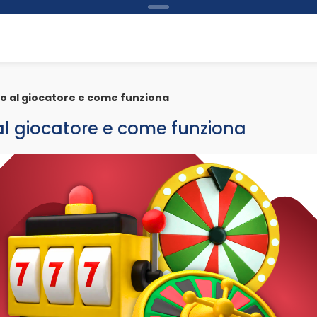
orno al giocatore e come funziona
o al giocatore e come funziona