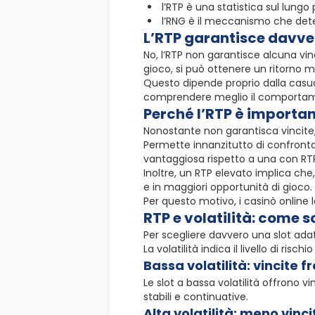
l’RTP è una statistica sul lungo 
l’RNG è il meccanismo che dete
L’RTP garantisce davve
No, l’RTP non garantisce alcuna vin
gioco, si può ottenere un ritorno m
Questo dipende proprio dalla casu
comprendere meglio il comportame
Perché l’RTP è importan
Nonostante non garantisca vincite
Permette innanzitutto di confrontar
vantaggiosa rispetto a una con RTP
Inoltre, un RTP elevato implica che,
e in maggiori opportunità di gioco.
Per questo motivo, i casinò online 
RTP e volatilità: come s
Per scegliere davvero una slot adatt
La volatilità indica il livello di ris
Bassa volatilità: vincite 
Le slot a bassa volatilità offrono 
stabili e continuative.
Alta volatilità: meno vinc