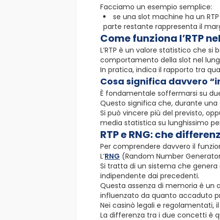
Facciamo un esempio semplice:
se una slot machine ha un RTP d
parte restante rappresenta il marg
Come funziona l’RTP nel
L’RTP è un valore statistico che si
comportamento della slot nel lung
In pratica, indica il rapporto tra 
Cosa significa davvero “
È fondamentale soffermarsi su due 
Questo significa che, durante una si
Si può vincere più del previsto, op
media statistica su lunghissimo pe
RTP e RNG: che differen
Per comprendere davvero il funzio
L’
RNG
(Random Number Generator, ov
Si tratta di un sistema che gener
indipendente dai precedenti.
Questa assenza di memoria è un as
influenzato da quanto accaduto p
Nei casinò legali e regolamentati, i
La differenza tra i due concetti è q