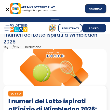
APP MY LOTTERIES PLAY
SCARICA
Tutti i giochi a portata di mano
>
>
Home
News
I numeri del Lotto ispirati a Wimbledon 2026
REGISTRATI
ACCEDI
I numeri del Lotto ispirati a Wimbledon
2026
25/06/2026 | Redazione
LOTTO
I numeri del Lotto ispirati
all’inizio di Wimbledon 2026: