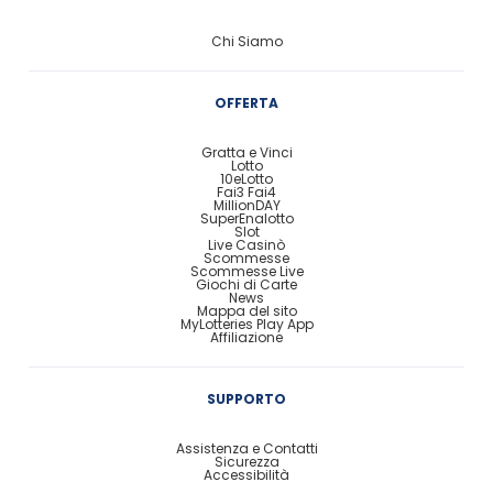
Chi Siamo
OFFERTA
Gratta e Vinci
Lotto
10eLotto
Fai3 Fai4
MillionDAY
SuperEnalotto
Slot
Live Casinò
Scommesse
Scommesse Live
Giochi di Carte
News
Mappa del sito
MyLotteries Play App
Affiliazione
SUPPORTO
Assistenza e Contatti
Sicurezza
Accessibilità