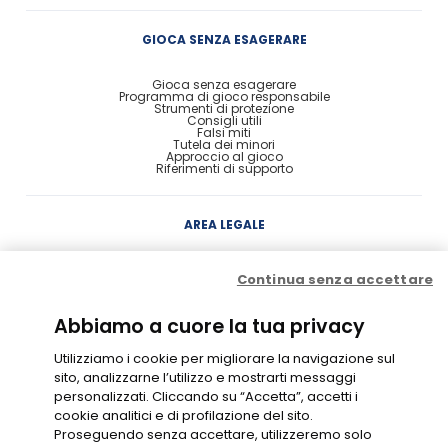
GIOCA SENZA ESAGERARE
Gioca senza esagerare
Programma di gioco responsabile
Strumenti di protezione
Consigli utili
Falsi miti
Tutela dei minori
Approccio al gioco
Riferimenti di supporto
AREA LEGALE
Concessione
Continua senza accettare
Contratto di Conto Gioco
Contratto e condizioni di gioco
Probabilità di vincita
Privacy
Abbiamo a cuore la tua privacy
Cookie Policy
Disclaimer
Codice di Condotta
Utilizziamo i cookie per migliorare la navigazione sul
Gestione Cookie
sito, analizzarne l’utilizzo e mostrarti messaggi
personalizzati. Cliccando su “Accetta”, accetti i
cookie analitici e di profilazione del sito.
GIOCO RESPONSABILE
Proseguendo senza accettare, utilizzeremo solo