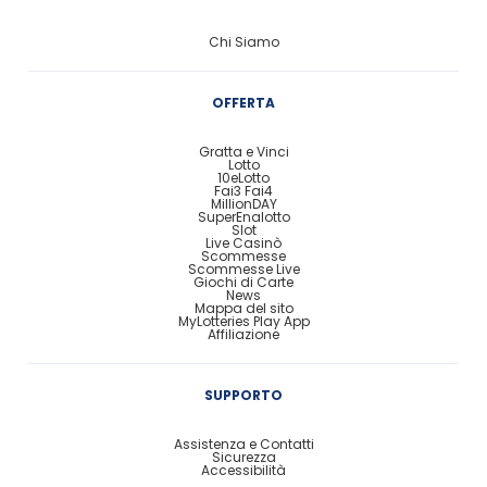
Chi Siamo
OFFERTA
Gratta e Vinci
Lotto
10eLotto
Fai3 Fai4
MillionDAY
SuperEnalotto
Slot
Live Casinò
Scommesse
Scommesse Live
Giochi di Carte
News
Mappa del sito
MyLotteries Play App
Affiliazione
SUPPORTO
Assistenza e Contatti
Sicurezza
Accessibilità