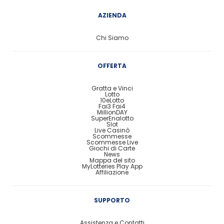
AZIENDA
Chi Siamo
OFFERTA
Gratta e Vinci
Lotto
10eLotto
Fai3 Fai4
MillionDAY
SuperEnalotto
Slot
Live Casinò
Scommesse
Scommesse Live
Giochi di Carte
News
Mappa del sito
MyLotteries Play App
Affiliazione
SUPPORTO
Assistenza e Contatti