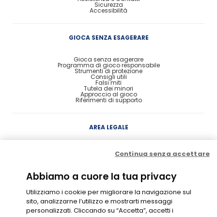
Sicurezza
Accessibilità
GIOCA SENZA ESAGERARE
Gioca senza esagerare
Programma di gioco responsabile
Strumenti di protezione
Consigli utili
Falsi miti
Tutela dei minori
Approccio al gioco
Riferimenti di supporto
AREA LEGALE
Concessione
Continua senza accettare
Contratto di Conto Gioco
Contratto e condizioni di gioco
Probabilità di vincita
Privacy
Abbiamo a cuore la tua privacy
Cookie Policy
Disclaimer
Codice di Condotta
Utilizziamo i cookie per migliorare la navigazione sul
Gestione Cookie
sito, analizzarne l’utilizzo e mostrarti messaggi
personalizzati. Cliccando su “Accetta”, accetti i