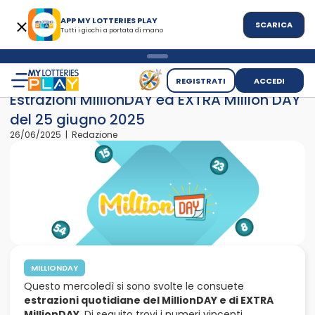
APP MY LOTTERIES PLAY
SCARICA
Tutti i giochi a portata di mano
>
>
Home
News
Estrazioni MillionDAY ed EXTRA Million DAY del
REGISTRATI
ACCEDI
Estrazioni MillionDAY ed EXTRA Million DAY
del 25 giugno 2025
26/06/2025 | Redazione
MILLIONDAY
Questo mercoledì si sono svolte le consuete
estrazioni quotidiane del MillionDAY e di EXTRA
MillionDAY
. Di seguito trovi i numeri vincenti