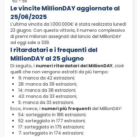
50 - 55
Le vincite MillionDAY aggiornate al
25/06/2025
L’ultima vincita da 1.000.000€ è stata realizzata lunedì
23 giugno. Con questa vittoria, il numero complessivo
di premi milionari assegnati dal lancio del MillionDAY
ad oggi sale a 339.
I ritardatari e i frequenti del
MillionDAY al 25 giugno
Di seguito, i
numeri ritardatari del MillionDAY
, cioè
quelli che non vengono estratti da più tempo:
9: manca da 42 estrazioni;
28: manca da 39 estrazioni;
14: manca da 38 estrazioni;
43: manca da 33 estrazioni;
5: manca da 33 estrazioni.
Ecco, invece, i
numeri più frequenti
del MillionDAY:
54: sorteggiato in 186 estrazioni;
52: sorteggiato in 177 estrazioni;
17: sorteggiato in 175 estrazioni;
7: sorteggiato in 174 estrazioni;