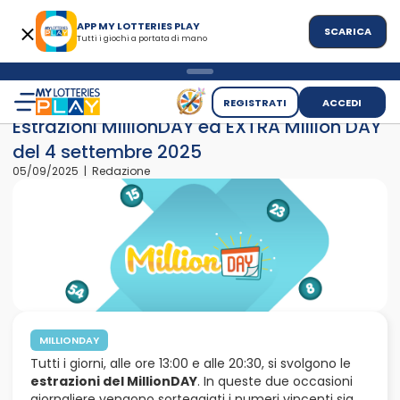
APP MY LOTTERIES PLAY
SCARICA
Tutti i giochi a portata di mano
>
>
Home
News
Estrazioni MillionDAY ed EXTRA Million DAY del
REGISTRATI
ACCEDI
Estrazioni MillionDAY ed EXTRA Million DAY
del 4 settembre 2025
05/09/2025 | Redazione
MILLIONDAY
Tutti i giorni, alle ore 13:00 e alle 20:30, si svolgono le
estrazioni del MillionDAY
. In queste due occasioni
giornaliere vengono sorteggiati i numeri vincenti sia