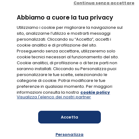
Continua senza accettare
Contratto di Conto Gioco
Contratto e condizioni di gioco
Probabilità di vincita
Privacy
Abbiamo a cuore la tua privacy
Cookie Policy
Disclaimer
Codice di Condotta
Utilizziamo i cookie per migliorare la navigazione sul
Gestione Cookie
sito, analizzarne l’utilizzo e mostrarti messaggi
personalizzati. Cliccando su “Accetta”, accetti i
cookie analitici e di profilazione del sito.
GIOCO RESPONSABILE
Proseguendo senza accettare, utilizzeremo solo
cookie tecnici necessari al funzionamento del sito.
Cookie analitici, di profilazione o di terze parti non
saranno installati. Cliccando su Personalizza puoi
personalizzare le tue scelte, selezionando le
categorie di cookie. Potrai modificare le tue
preferenze in qualsiasi momento. Per maggiori
CONC. N.16049
informazioni consulta la nostra
cookie policy
Visualizza l'elenco dei nostri partner
Accetta
MYLOTTERIES S.R.L., VIALE DEL CAMPO BOARIO 56/D, 00154 ROMA
Codice fiscale e numero di iscrizione al Registro delle Imprese di
Roma: 17681931006, aderente al Gruppo IVA “Brightstar Lottery”
Personalizza
con partita IVA n. 16866691005