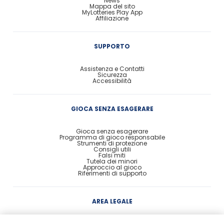
News
Mappa del sito
MyLotteries Play App
Affiliazione
SUPPORTO
Assistenza e Contatti
Sicurezza
Accessibilità
GIOCA SENZA ESAGERARE
Gioca senza esagerare
Programma di gioco responsabile
Strumenti di protezione
Consigli utili
Falsi miti
Tutela dei minori
Approccio al gioco
Riferimenti di supporto
AREA LEGALE
Concessione