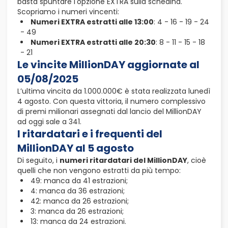
basta spuntare l'opzione EXTRA sulla schedina.
Scopriamo i numeri vincenti:
Numeri EXTRA estratti alle 13:00
: 4 - 16 - 19 - 24
- 49
Numeri EXTRA estratti alle 20:30
: 8 - 11 - 15 - 18
- 21
Le vincite MillionDAY aggiornate al
05/08/2025
L’ultima vincita da 1.000.000€ è stata realizzata lunedì
4 agosto. Con questa vittoria, il numero complessivo
di premi milionari assegnati dal lancio del MillionDAY
ad oggi sale a 341.
I ritardatari e i frequenti del
MillionDAY al 5 agosto
Di seguito, i
numeri ritardatari del MillionDAY
, cioè
quelli che non vengono estratti da più tempo:
49: manca da 41 estrazioni;
4: manca da 36 estrazioni;
42: manca da 26 estrazioni;
3: manca da 26 estrazioni;
13: manca da 24 estrazioni.