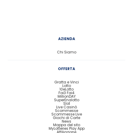
AZIENDA
Chi Siamo
OFFERTA
Gratta e Vinci
Lotto
10eLotto
Fai3 Fai4
MillionDAY
SuperEnalotto
Slot
Live Casinò
Scommesse
Scommesse Live
Giochi di Carte
News
Mappa del sito
MyLotteries Play App
Affiliazione