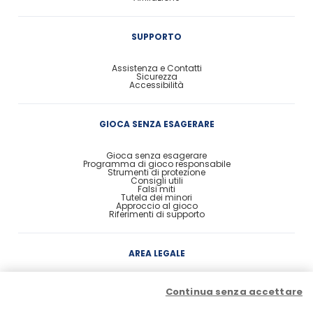
SUPPORTO
Assistenza e Contatti
Sicurezza
Accessibilità
GIOCA SENZA ESAGERARE
Gioca senza esagerare
Programma di gioco responsabile
Strumenti di protezione
Consigli utili
Falsi miti
Tutela dei minori
Approccio al gioco
Riferimenti di supporto
AREA LEGALE
Concessione
Continua senza accettare
Contratto di Conto Gioco
Contratto e condizioni di gioco
Probabilità di vincita