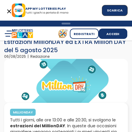
APP MY LOTTERIES PLAY
SCARICA
Tutti i giochi a portata di mano
>
>
Home
News
Estrazioni MillionDAY ed EXTRA Million DAY del
REGISTRATI
ACCEDI
Estrazioni MillionDAY ed EXTRA Million DAY
del 5 agosto 2025
06/08/2025 | Redazione
MILLIONDAY
Tutti i giorni, alle ore 13:00 e alle 20:30, si svolgono le
estrazioni del MillionDAY
. In queste due occasioni
giornaliere vengono sorteggiati i numeri vincenti sia